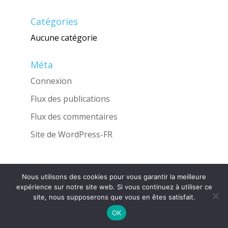
Catégories
Aucune catégorie
Méta
Connexion
Flux des publications
Flux des commentaires
Site de WordPress-FR
Nous utilisons des cookies pour vous garantir la meilleure
Une réalisation de l'Agence
INGLOBO
expérience sur notre site web. Si vous continuez à utiliser ce
site, nous supposerons que vous en êtes satisfait.
OK