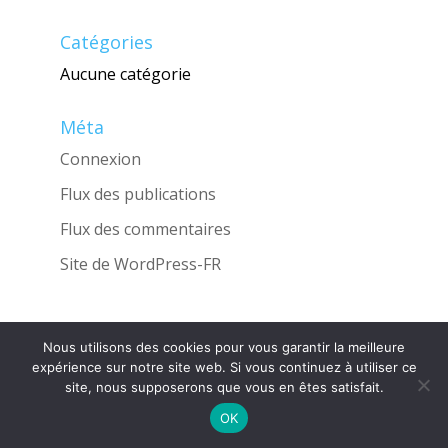
Catégories
Aucune catégorie
Méta
Connexion
Flux des publications
Flux des commentaires
Site de WordPress-FR
Nous utilisons des cookies pour vous garantir la meilleure
Une réalisation de l'Agence
INGLOBO
expérience sur notre site web. Si vous continuez à utiliser ce
site, nous supposerons que vous en êtes satisfait.
OK