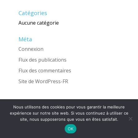
Catégories
Aucune catégorie
Méta
Connexion
Flux des publications
Flux des commentaires
Site de WordPress-FR
Nous utilisons des cookies pour vous garantir la meilleure
Une réalisation de l'Agence
INGLOBO
expérience sur notre site web. Si vous continuez à utiliser ce
site, nous supposerons que vous en êtes satisfait.
OK