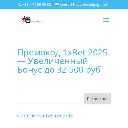
+33 4 94 50 36 32
contact@azurdecoupage.com
Промокод 1xBet 2025
— Увеличенный
Бонус до 32 500 руб
Commentaires récents