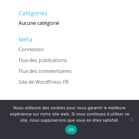
Catégories
Aucune catégorie
Méta
Connexion
Flux des publications
Flux des commentaires
Site de WordPress-FR
Nous utilisons des cookies pour vous garantir la meilleure
Une réalisation de l'Agence
INGLOBO
expérience sur notre site web. Si vous continuez à utiliser ce
site, nous supposerons que vous en êtes satisfait.
OK