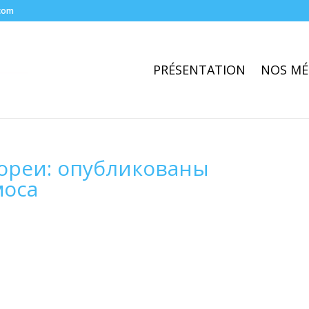
com
PRÉSENTATION
NOS MÉ
ореи: опубликованы
моса