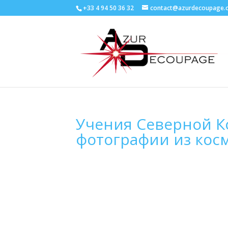
+33 4 94 50 36 32
contact@azurdecoupage.
Учения Северной К
фотографии из кос