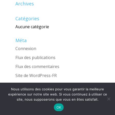
Archives
Catégories
Aucune catégorie
Méta
Connexion
Flux des publications
Flux des commentaires
Site de WordPress-FR
Nous utilisons des cookies pour vous garantir la meilleure
expérience sur notre site web. Si vous continuez à utiliser ce
site, nous supposerons que vous en êtes satisfait.
Une réalisation de l'Agence
INGLOBO
OK