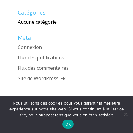
Catégories
Aucune catégorie
Méta
Connexion
Flux des publications
Flux des commentaires
Site de WordPress-FR
Nous utilisons des cookies pour vous garantir la meilleure
Une réalisation de l'Agence
INGLOBO
expérience sur notre site web. Si vous continuez à utiliser ce
site, nous supposerons que vous en êtes satisfait.
OK