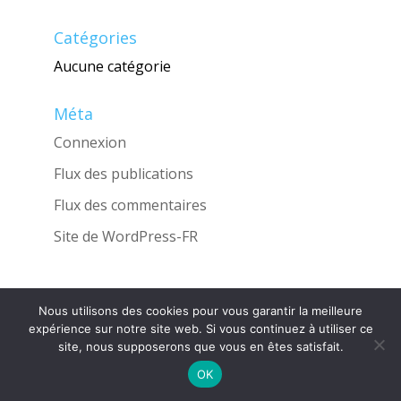
Catégories
Aucune catégorie
Méta
Connexion
Flux des publications
Flux des commentaires
Site de WordPress-FR
Nous utilisons des cookies pour vous garantir la meilleure
Une réalisation de l'Agence
INGLOBO
expérience sur notre site web. Si vous continuez à utiliser ce
site, nous supposerons que vous en êtes satisfait.
OK