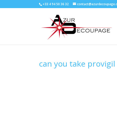
+33 4 94 50 36 32
contact@azurdecoupage.
can you take provigil