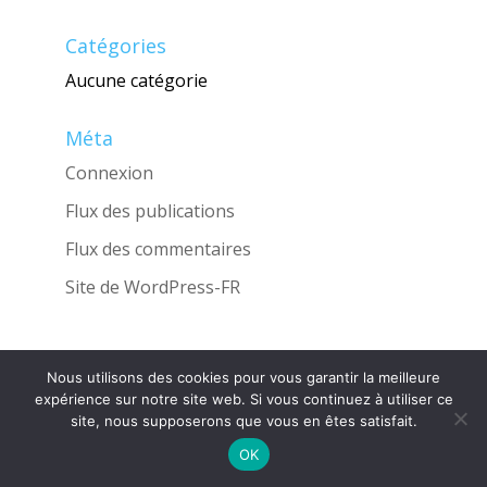
Catégories
Aucune catégorie
Méta
Connexion
Flux des publications
Flux des commentaires
Site de WordPress-FR
Nous utilisons des cookies pour vous garantir la meilleure
Une réalisation de l'Agence
INGLOBO
expérience sur notre site web. Si vous continuez à utiliser ce
site, nous supposerons que vous en êtes satisfait.
OK