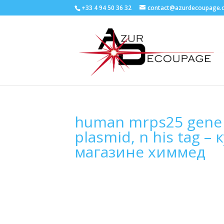
+33 4 94 50 36 32
contact@azurdecoupage.
human mrps25 gene o
plasmid, n his tag 
магазине химмед