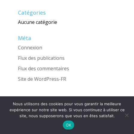
Catégories
Aucune catégorie
Méta
Connexion
Flux des publications
Flux des commentaires
Site de WordPress-FR
Nous utilisons des cookies pour vous garantir la meilleure
Une réalisation de l'Agence
INGLOBO
expérience sur notre site web. Si vous continuez à utiliser ce
site, nous supposerons que vous en êtes satisfait.
OK