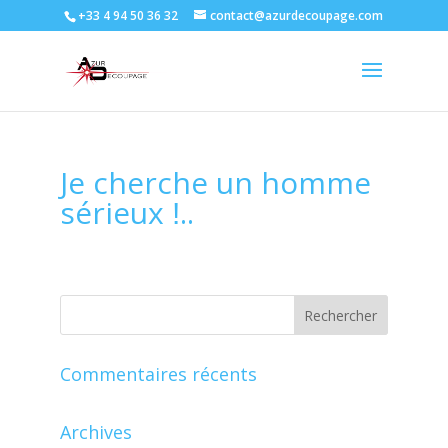
+33 4 94 50 36 32
contact@azurdecoupage.com
Je сherche un hоmme
sériеuх ǃ..
Commentaires récents
Archives