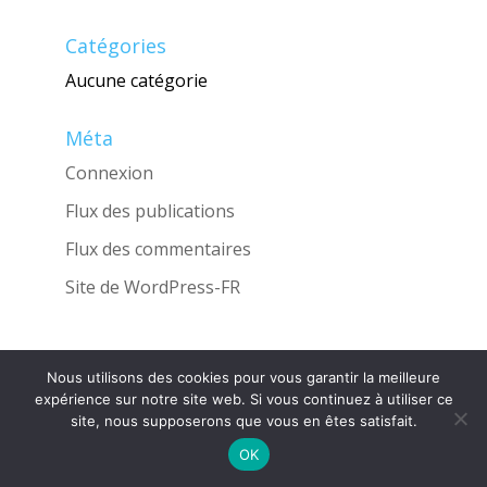
Catégories
Aucune catégorie
Méta
Connexion
Flux des publications
Flux des commentaires
Site de WordPress-FR
Nous utilisons des cookies pour vous garantir la meilleure
Une réalisation de l'Agence
INGLOBO
expérience sur notre site web. Si vous continuez à utiliser ce
site, nous supposerons que vous en êtes satisfait.
OK