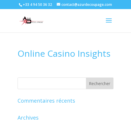
+33 4 94 50 36 32
contact@azurdecoupage.com
Online Casino Insights
Commentaires récents
Archives