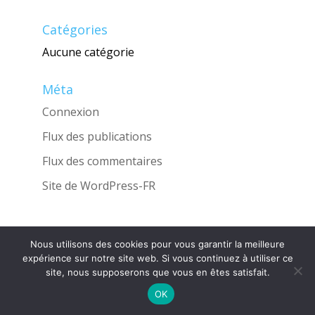
Catégories
Aucune catégorie
Méta
Connexion
Flux des publications
Flux des commentaires
Site de WordPress-FR
Nous utilisons des cookies pour vous garantir la meilleure
Une réalisation de l'Agence
INGLOBO
expérience sur notre site web. Si vous continuez à utiliser ce
site, nous supposerons que vous en êtes satisfait.
OK