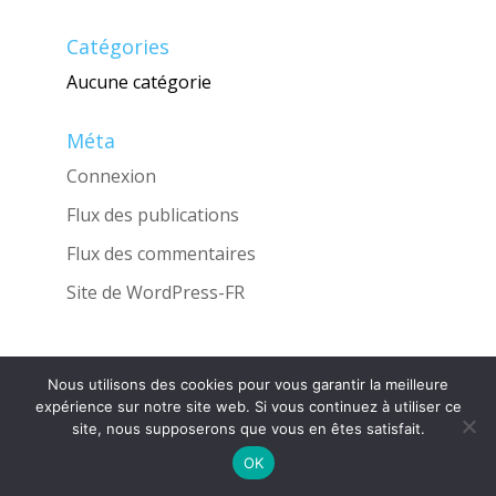
Catégories
Aucune catégorie
Méta
Connexion
Flux des publications
Flux des commentaires
Site de WordPress-FR
Nous utilisons des cookies pour vous garantir la meilleure
Une réalisation de l'Agence
INGLOBO
expérience sur notre site web. Si vous continuez à utiliser ce
site, nous supposerons que vous en êtes satisfait.
OK