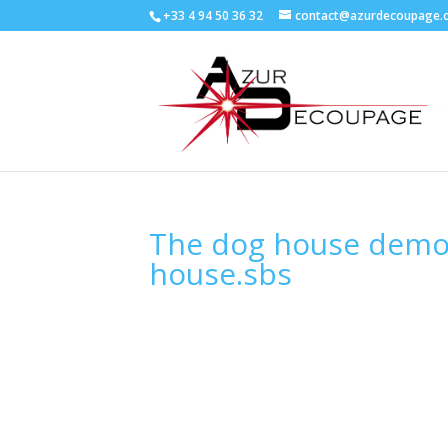
+33 4 94 50 36 32
contact@azurdecoupage.
The dog house demo
house.sbs